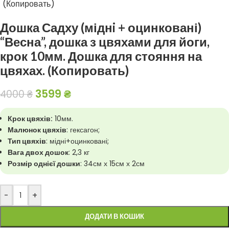
Дошка Садху (міднi + оцинковані)
“Весна”, дошка з цвяхами для йоги,
крок 10мм. Дошка для стояння на
цвяхах. (Копировать)
3599
₴
4000
₴
Крок цвяхів:
10мм.
Малюнок цвяхів
: гексагон;
Тип цвяхів
: мідні+оцинковані;
Вага двох дошок
: 2,3 кг
Розмір однієї дошки
: 34см х 15см х 2см
-
+
ДОДАТИ В КОШИК