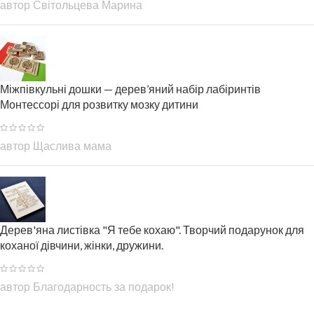
автор Світольцева Марина
Міжпівкульні дошки — дерев’яний набір лабіринтів
Монтессорі для розвитку мозку дитини
автор Щаслива мама
Дерев'яна листівка "Я тебе кохаю". Творчий подарунок для
коханої дівчини, жінки, дружини.
автор Благодарность за подарок!