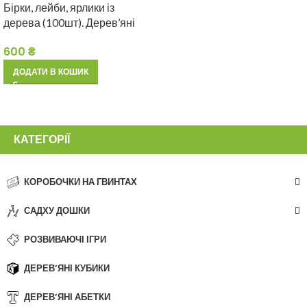
Бірки, лейби, ярлики із
дерева (100шт). Дерев’яні
бірки для пакування
600
₴
handmade товарів
ДОДАТИ В КОШИК
КАТЕГОРІЇ
КОРОБОЧКИ НА ГВИНТАХ
САДХУ ДОШКИ
РОЗВИВАЮЧІ ІГРИ
ДЕРЕВ’ЯНІ КУБИКИ
ДЕРЕВ’ЯНІ АБЕТКИ