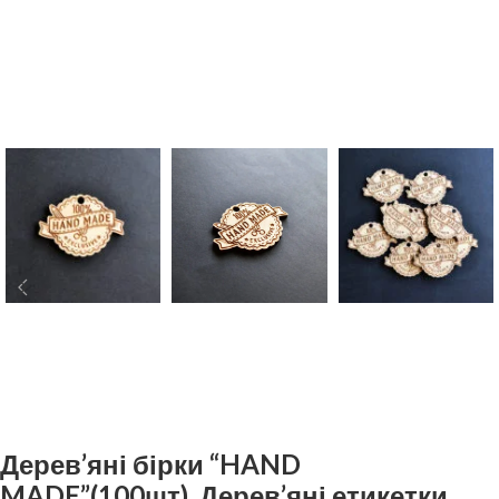
Дерев’яні бірки “HAND
MADE”(100шт). Дерев’яні етикетки,