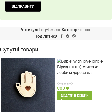
Артикул:
tag-hmexc
Категорія:
Інше
Поділитися:
Супутні товари
Бірки(100шт), етикетки,
лейби із дерева для
пакування крафтових
товарів ручної роботи
800
₴
ДОДАТИ В КОШИК