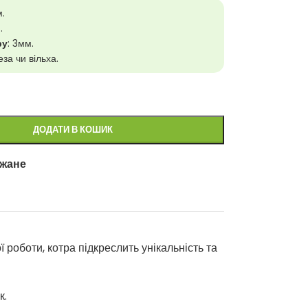
м.
.
ру
: 3мм.
еза чи вільха.
ДОДАТИ В КОШИК
ажане
роботи, котра підкреслить унікальність та
к.