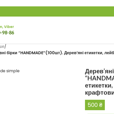
m, Viber
0-98-86
ше
/
вні бірки “HANDMADE”(100шт). Дерев’яні етикетки, лей
Дерев’ян
“HANDMAD
етикетки,
крафтови
500
₴