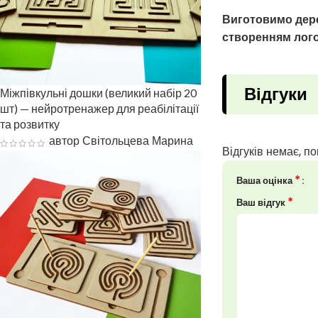
Виготовимо дере
створенням лого
Відгуки
Міжпівкульні дошки (великий набір 20
шт) — нейротренажер для реабілітації
та розвитку
автор Світольцева Марина
Відгуків немає, по
*
Ваша оцінка
*
Ваш відгук