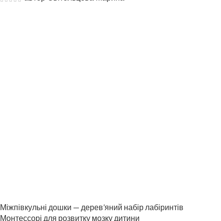
Міжпівкульні дошки — дерев’яний набір лабіринтів
Монтессорі для розвитку мозку дитини