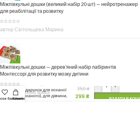
Міжпівкульні дошки (великий набір 20 шт) — нейротренажер
для реабілітації та розвитку
автор Світольцева Марина
Міжпівкульні дошки — дерев’яний набір лабіринтів
Монтессорі для розвитку мозку дитини
Дерев’яні різьблені
листівки. Креативний
-
+
350
₴
подарунок для коханої
автор Щаслива мама
(коханого), для дівчини,
299
₴
сок бажань
Кошик
Instagram
ДОДАТИ В КОШ
хлопця, дружини чи
чоловіка
Дерев'яна листівка "Я тебе кохаю". Творчий подарунок для
коханої дівчини, жінки, дружини.