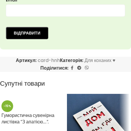
Email
Артикул:
card-hnh
Категорія:
Для коханих ♥
Поділитися:
Супутні товари
-15%
Гумористична сувенірна
листівка “З апатією…”.
Оригінальний сувенір із міст