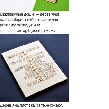
Міжпівкульні дошки — дерев’яний
набір лабіринтів Монтессорі для
розвитку мозку дитини
автор Щаслива мама
Дерев'яна листівка "Я тебе кохаю".